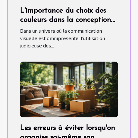
L'importance du choix des
couleurs dans la conception
de ballons publicitaires
Dans un univers où la communication
hélium.
visuelle est omniprésente, l'utilisation
judicieuse des...
Les erreurs à éviter lorsqu'on
organise soi-même son