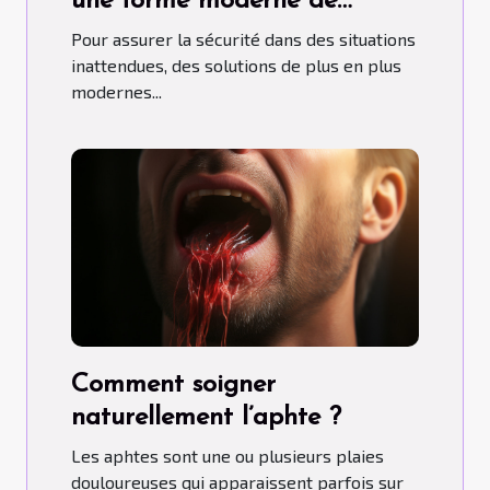
une forme moderne de
contrôle d'accès
Pour assurer la sécurité dans des situations
inattendues, des solutions de plus en plus
modernes...
Comment soigner
naturellement l’aphte ?
Les aphtes sont une ou plusieurs plaies
douloureuses qui apparaissent parfois sur