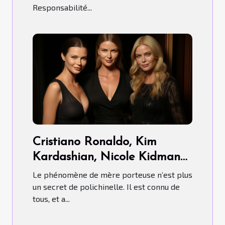
Responsabilité...
Cristiano Ronaldo, Kim
Kardashian, Nicole Kidman…
ont-ils fait recours aux Mères
Le phénomène de mère porteuse n’est plus
porteuses ?
un secret de polichinelle. Il est connu de
tous, et a...