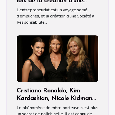
lors de la création d'une
SARL
L'entrepreneuriat est un voyage semé
d'embûches, et la création d'une Société à
Responsabilité...
Cristiano Ronaldo, Kim
Kardashian, Nicole Kidman…
ont-ils fait recours aux Mères
Le phénomène de mère porteuse n’est plus
porteuses ?
un secret de polichinelle. Il est connu de