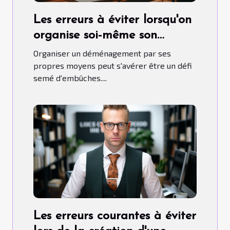
Les erreurs à éviter lorsqu'on
organise soi-même son
déménagement
Organiser un déménagement par ses
propres moyens peut s'avérer être un défi
semé d'embûches....
Les erreurs courantes à éviter