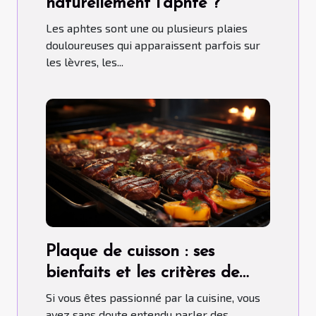
naturellement l’aphte ?
Les aphtes sont une ou plusieurs plaies
douloureuses qui apparaissent parfois sur
les lèvres, les...
Plaque de cuisson : ses
bienfaits et les critères de
choix pour un bon usage
Si vous êtes passionné par la cuisine, vous
avez sans doute entendu parler des