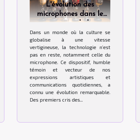
L'évolution des
microphones dans le
contexte de la
Dans un monde où la culture se
globalisation culturelle
globalise à une vitesse
vertigineuse, la technologie n’est
pas en reste, notamment celle du
microphone. Ce dispositif, humble
témoin et vecteur de nos
expressions artistiques et
communications quotidiennes, a
connu une évolution remarquable.
Des premiers cris des...