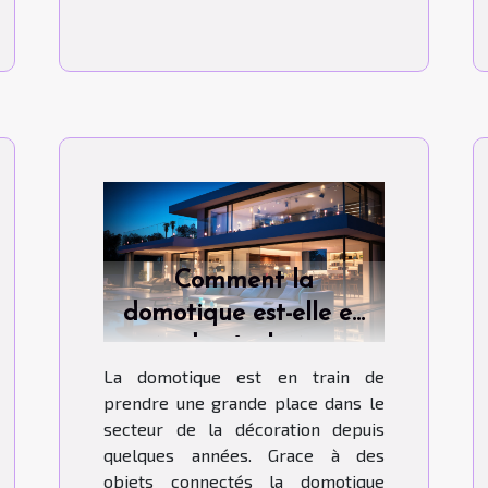
Comment la
domotique est-elle en
train de révolutionner
La domotique est en train de
le monde de la
prendre une grande place dans le
décoration ?
secteur de la décoration depuis
quelques années. Grace à des
objets connectés la domotique