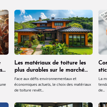
e
Les matériaux de toiture les
Com
s
plus durables sur le marché
sti
aujourd'hui
mai
Face aux défis environnementaux et
La m
 une
économiques actuels, le choix des matériaux
tend
de toiture revêt...
de...