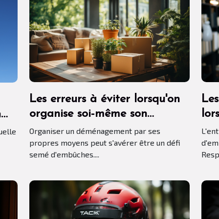
Les erreurs à éviter lorsqu'on
Les
organise soi-même son
lor
n
déménagement
ium.
Organiser un déménagement par ses
L'en
uelle
propres moyens peut s'avérer être un défi
d'em
semé d'embûches....
Respo