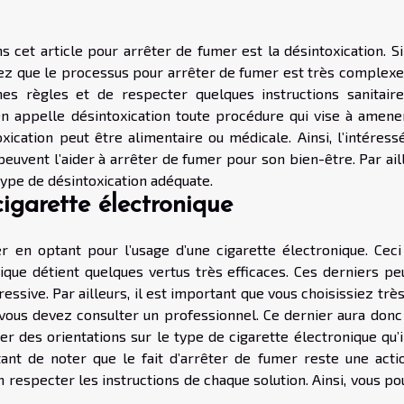
 cet article pour arrêter de fumer est la désintoxication. Si
z que le processus pour arrêter de fumer est très complexe.
es règles et de respecter quelques instructions sanitaire
 On appelle désintoxication toute procédure qui vise à amene
ication peut être alimentaire ou médicale. Ainsi, l’intéressé
peuvent l’aider à arrêter de fumer pour son bien-être. Par ail
 type de désintoxication adéquate.
igarette électronique
 en optant pour l’usage d’une cigarette électronique. Ceci
nique détient quelques vertus très efficaces. Ces derniers pe
ssive. Par ailleurs, il est important que vous choisissiez trè
, vous devez consulter un professionnel. Ce dernier aura donc
r des orientations sur le type de cigarette électronique qu’i
tant de noter que le fait d’arrêter de fumer reste une acti
ien respecter les instructions de chaque solution. Ainsi, vous p