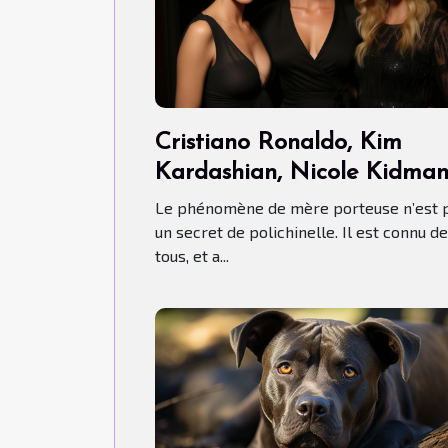
Cristiano Ronaldo, Kim
Kardashian, Nicole Kidma
ont-ils fait recours aux Mèr
Le phénomène de mère porteuse n’est 
porteuses ?
un secret de polichinelle. Il est connu de
tous, et a...