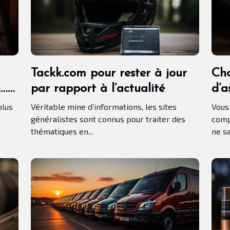
Tackk.com pour rester à jour
Cho
n…
par rapport à l’actualité
d’a
es
com
plus
Véritable mine d’informations, les sites
Vous
généralistes sont connus pour traiter des
comp
thématiques en...
ne sa