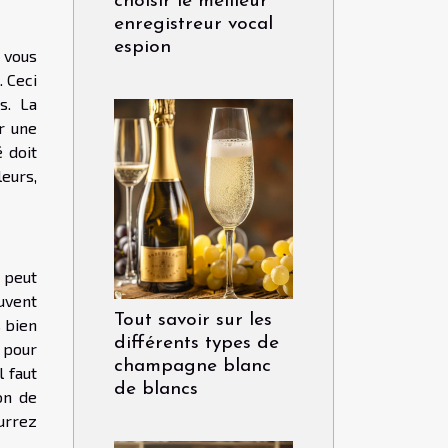
choisir le meilleur
enregistreur vocal
espion
 vous
 Ceci
s. La
r une
 doit
leurs,
 peut
uvent
Tout savoir sur les
s bien
différents types de
 pour
champagne blanc
l faut
de blancs
on de
ourrez