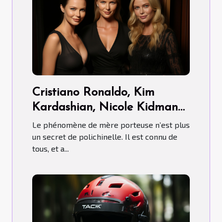
Cristiano Ronaldo, Kim
Kardashian, Nicole Kidman…
ont-ils fait recours aux Mères
Le phénomène de mère porteuse n’est plus
porteuses ?
un secret de polichinelle. Il est connu de
tous, et a...