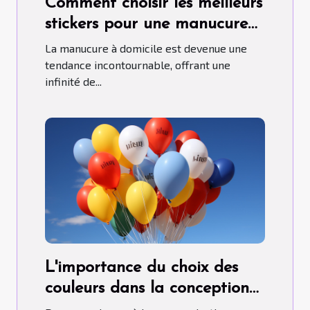
Comment choisir les meilleurs
stickers pour une manucure
maison parfaite
La manucure à domicile est devenue une
tendance incontournable, offrant une
infinité de...
L'importance du choix des
couleurs dans la conception
de ballons publicitaires