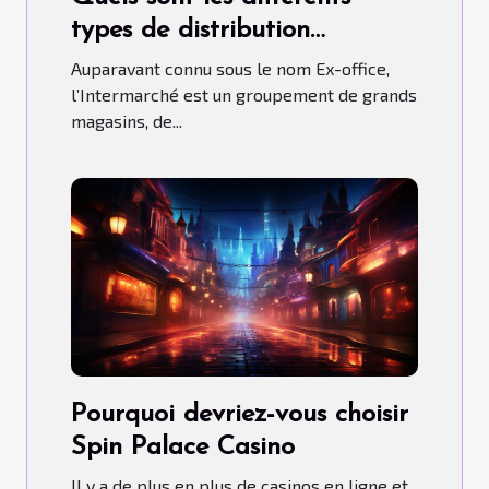
types de distribution
qu’adopte l’Intermarché ?
Auparavant connu sous le nom Ex-office,
l’Intermarché est un groupement de grands
magasins, de...
Pourquoi devriez-vous choisir
Spin Palace Casino
Il y a de plus en plus de casinos en ligne et