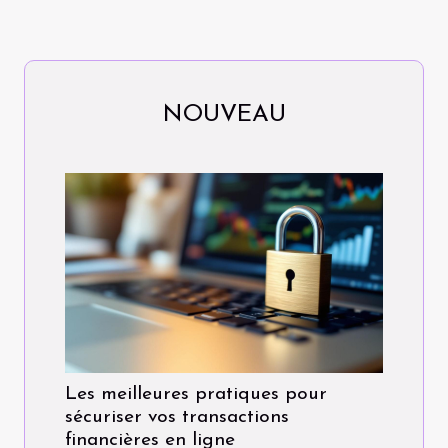
NOUVEAU
Les meilleures pratiques pour
sécuriser vos transactions
financières en ligne