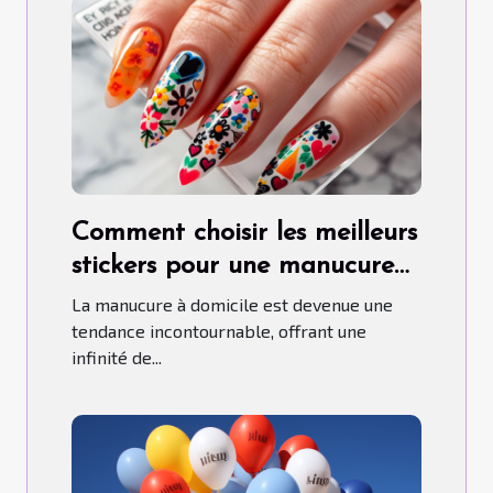
Comment choisir les meilleurs
stickers pour une manucure
maison parfaite
La manucure à domicile est devenue une
tendance incontournable, offrant une
infinité de...