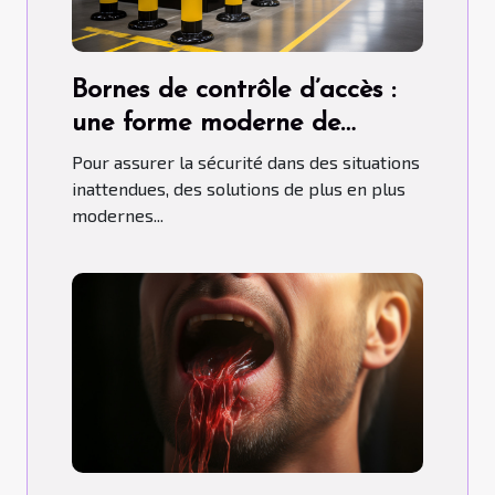
Bornes de contrôle d’accès :
une forme moderne de
contrôle d'accès
Pour assurer la sécurité dans des situations
inattendues, des solutions de plus en plus
modernes...