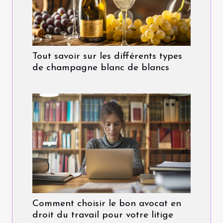
Tout savoir sur les différents types
de champagne blanc de blancs
Comment choisir le bon avocat en
droit du travail pour votre litige