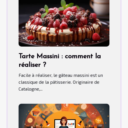
Tarte Massini : comment la
réaliser ?
Facile à réaliser, le gâteau massini est un
classique de la pâtisserie. Originaire de
Catalogne,...