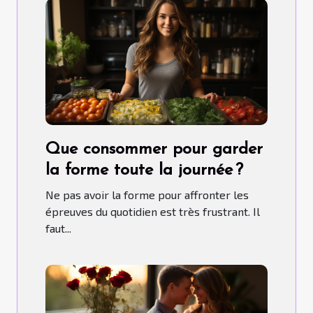
Que consommer pour garder
la forme toute la journée ?
Ne pas avoir la forme pour affronter les
épreuves du quotidien est très frustrant. Il
faut...