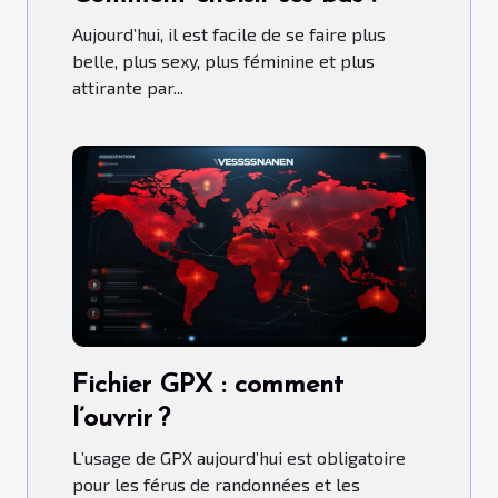
Aujourd’hui, il est facile de se faire plus
belle, plus sexy, plus féminine et plus
attirante par...
Fichier GPX : comment
l’ouvrir ?
L’usage de GPX aujourd’hui est obligatoire
pour les férus de randonnées et les