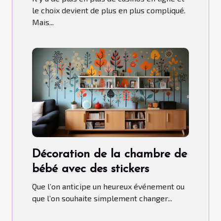
le choix devient de plus en plus compliqué.
Mais...
Décoration de la chambre de
bébé avec des stickers
Que l’on anticipe un heureux événement ou
que l’on souhaite simplement changer...