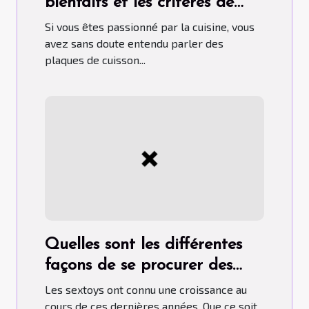
bienfaits et les critères de
choix pour un bon usage
Si vous êtes passionné par la cuisine, vous
avez sans doute entendu parler des
plaques de cuisson...
Quelles sont les différentes
façons de se procurer des
sextoys ?
Les sextoys ont connu une croissance au
cours de ces dernières années. Que ce soit