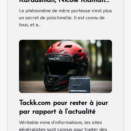
Kardashian, Nicole Kidman…
ont-ils fait recours aux Mères
Le phénomène de mère porteuse n’est plus
porteuses ?
un secret de polichinelle. Il est connu de
tous, et a...
Tackk.com pour rester à jour
par rapport à l’actualité
Véritable mine d’informations, les sites
généralistes sont connus pour traiter des