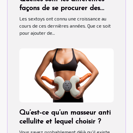
façons de se procurer des
sextoys ?
Les sextoys ont connu une croissance au
cours de ces dernières années. Que ce soit
pour ajouter de...
Qu’est-ce qu’un masseur anti
cellulite et lequel choisir ?
Vous savez probablement déjà qu’il existe