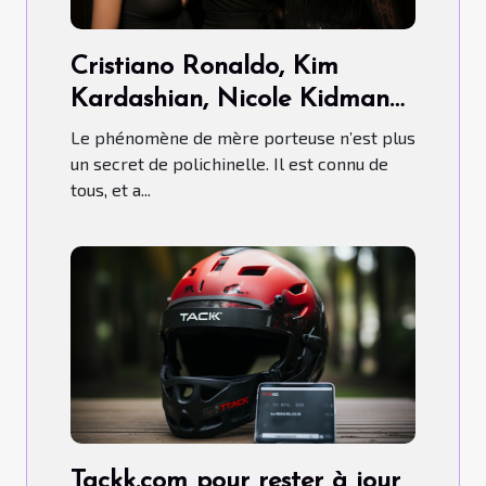
Cristiano Ronaldo, Kim
Kardashian, Nicole Kidman…
ont-ils fait recours aux Mères
Le phénomène de mère porteuse n’est plus
porteuses ?
un secret de polichinelle. Il est connu de
tous, et a...
Tackk.com pour rester à jour