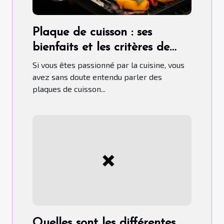
Plaque de cuisson : ses
bienfaits et les critères de
choix pour un bon usage
Si vous êtes passionné par la cuisine, vous
avez sans doute entendu parler des
plaques de cuisson...
Quelles sont les différentes