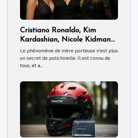
Cristiano Ronaldo, Kim
Kardashian, Nicole Kidman…
ont-ils fait recours aux Mères
Le phénomène de mère porteuse n’est plus
porteuses ?
un secret de polichinelle. Il est connu de
tous, et a...