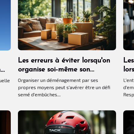
Les erreurs à éviter lorsqu'on
Les
organise soi-même son
lor
n
déménagement
ium.
Organiser un déménagement par ses
L'en
uelle
propres moyens peut s'avérer être un défi
d'em
semé d'embûches....
Respo