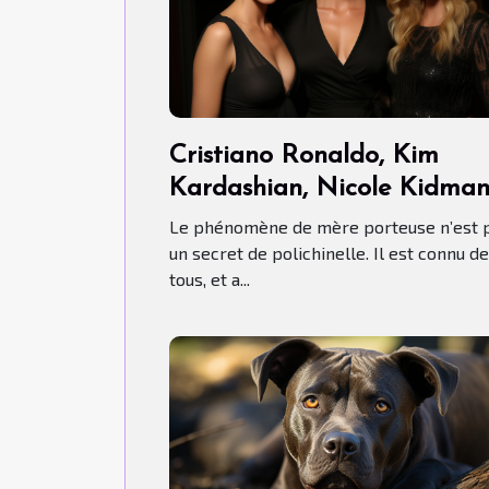
Cristiano Ronaldo, Kim
Kardashian, Nicole Kidma
ont-ils fait recours aux Mèr
Le phénomène de mère porteuse n’est 
porteuses ?
un secret de polichinelle. Il est connu de
tous, et a...