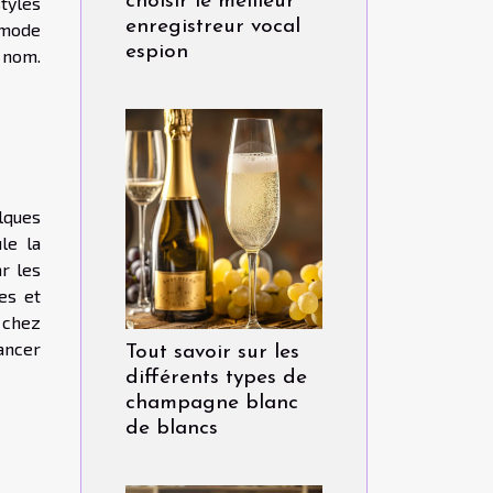
choisir le meilleur
tyles
enregistreur vocal
n mode
espion
 nom.
elques
le la
ar les
es et
s chez
ancer
Tout savoir sur les
différents types de
champagne blanc
de blancs