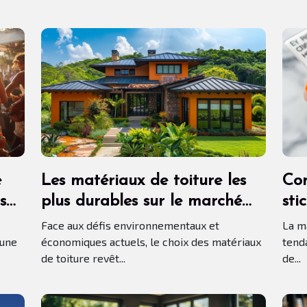
e
Les matériaux de toiture les
Com
s
plus durables sur le marché
sti
aujourd'hui
mai
Face aux défis environnementaux et
La m
 une
économiques actuels, le choix des matériaux
tend
de toiture revêt...
de...