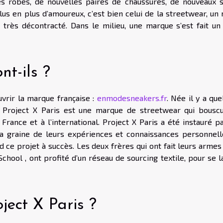
s robes, de nouvelles paires de chaussures, de nouveaux s
 plus en plus d’amoureux, c’est bien celui de la streetwear, u
 très décontracté. Dans le milieu, une marque s’est fait un
nt-ils ?
uvrir la marque française :
enmodesneakers.fr
. Née il y a qu
e Project X Paris est une marque de streetwear qui bouscu
 France et à l’international. Project X Paris a été instauré p
la graine de leurs expériences et connaissances personnell
d ce projet à succès. Les deux frères qui ont fait leurs arme
ool , ont profité d’un réseau de sourcing textile, pour se l
ject X Paris ?