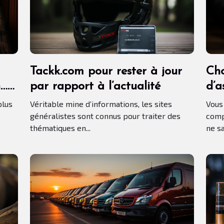
Tackk.com pour rester à jour
Cho
n…
par rapport à l’actualité
d’a
es
com
plus
Véritable mine d’informations, les sites
Vous
généralistes sont connus pour traiter des
comp
thématiques en...
ne sa