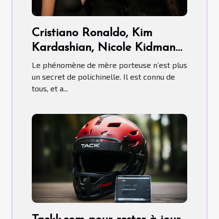
Cristiano Ronaldo, Kim
Kardashian, Nicole Kidman…
ont-ils fait recours aux Mères
Le phénomène de mère porteuse n’est plus
porteuses ?
un secret de polichinelle. Il est connu de
tous, et a...