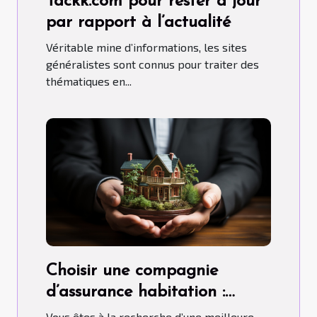
Tackk.com pour rester à jour
par rapport à l’actualité
Véritable mine d’informations, les sites
généralistes sont connus pour traiter des
thématiques en...
Choisir une compagnie
d’assurance habitation :
comment s’y prendre ?
Vous êtes à la recherche d’une meilleure