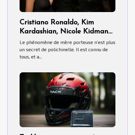
Cristiano Ronaldo, Kim
Kardashian, Nicole Kidman…
ont-ils fait recours aux Mères
Le phénomène de mère porteuse n’est plus
porteuses ?
un secret de polichinelle. Il est connu de
tous, et a...