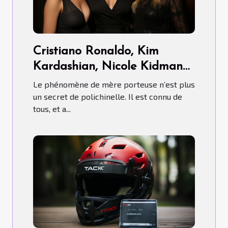
Cristiano Ronaldo, Kim
Kardashian, Nicole Kidman…
ont-ils fait recours aux Mères
Le phénomène de mère porteuse n’est plus
porteuses ?
un secret de polichinelle. Il est connu de
tous, et a...