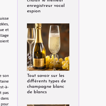
choisir le meilleur
enregistreur vocal
espion
uisse
idées,
ue et
illage
oient
e son
Tout savoir sur les
rtaine
différents types de
est-à-
champagne blanc
de blancs
st pas
r dans
 pour