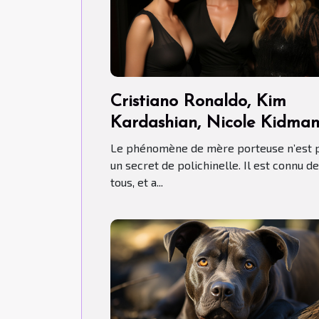
Cristiano Ronaldo, Kim
Kardashian, Nicole Kidma
ont-ils fait recours aux Mèr
Le phénomène de mère porteuse n’est 
porteuses ?
un secret de polichinelle. Il est connu de
tous, et a...