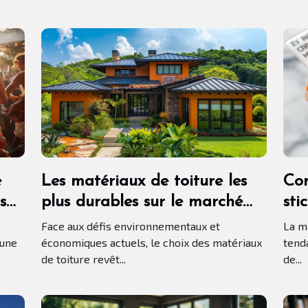
e
Les matériaux de toiture les
Com
s
plus durables sur le marché
sti
aujourd'hui
mai
Face aux défis environnementaux et
La m
 une
économiques actuels, le choix des matériaux
tend
de toiture revêt...
de...