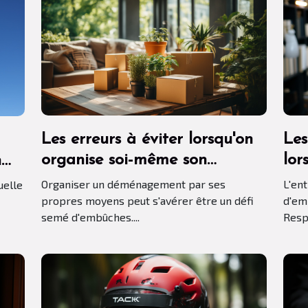
Les erreurs à éviter lorsqu'on
Les
organise soi-même son
lor
n
déménagement
ium.
Organiser un déménagement par ses
L'en
uelle
propres moyens peut s'avérer être un défi
d'em
semé d'embûches....
Respo