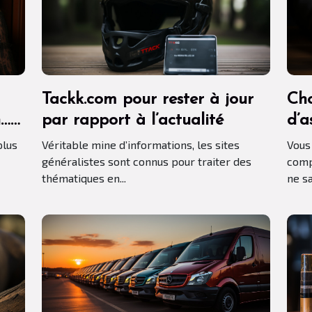
Tackk.com pour rester à jour
Cho
n…
par rapport à l’actualité
d’a
es
com
plus
Véritable mine d’informations, les sites
Vous
généralistes sont connus pour traiter des
comp
thématiques en...
ne sa