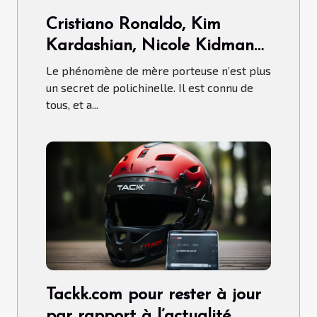
Cristiano Ronaldo, Kim
Kardashian, Nicole Kidman…
ont-ils fait recours aux Mères
Le phénomène de mère porteuse n’est plus
porteuses ?
un secret de polichinelle. Il est connu de
tous, et a...
Tackk.com pour rester à jour
par rapport à l’actualité