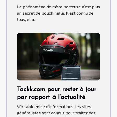
ont-ils fait recours aux Mères
Le phénomène de mère porteuse n’est plus
porteuses ?
un secret de polichinelle. Il est connu de
tous, et a...
Tackk.com pour rester à jour
par rapport à l’actualité
Véritable mine d’informations, les sites
généralistes sont connus pour traiter des