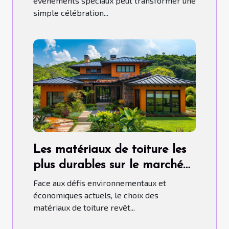
événements spéciaux peut transformer une
simple célébration...
Les matériaux de toiture les
plus durables sur le marché
aujourd'hui
Face aux défis environnementaux et
économiques actuels, le choix des
matériaux de toiture revêt...