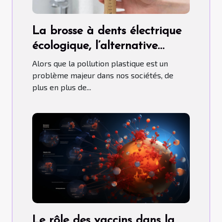
La brosse à dents électrique
écologique, l’alternative
idéale au plastique
Alors que la pollution plastique est un
problème majeur dans nos sociétés, de
plus en plus de...
Le rôle des vaccins dans la