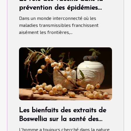
prévention des épidémies
mondiales
Dans un monde interconnecté où les
maladies transmissibles franchissent
aisément les frontières,...
Les bienfaits des extraits de
Boswellia sur la santé des
articulations et des os
L'homme a toujours cherché dans la nature