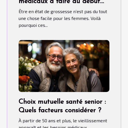
médicaux à faire au début
d’une grossesse ?
Être en état de grossesse n’est pas du tout
une chose facile pour les femmes. Voilà
pourquoi ces...
Choix mutuelle santé senior :
Quels facteurs considérer ?
À partir de 50 ans et plus, le vieillissement
apparaît et les besoins médicaux