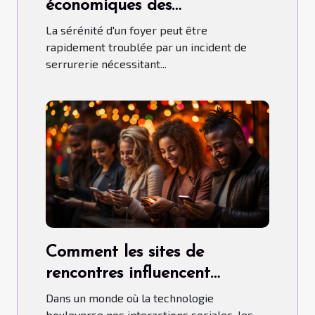
économiques des
interventions de serrurier en
La sérénité d'un foyer peut être
urgence pour les assurances
rapidement troublée par un incident de
serrurerie nécessitant...
Comment les sites de
rencontres influencent
l'économie locale
Dans un monde où la technologie
bouleverse nos interactions sociales, les