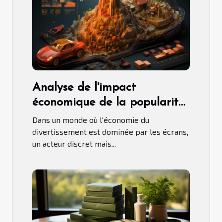
Analyse de l'impact
économique de la popularité
croissante des jeux de société
Dans un monde où l'économie du
sur l'industrie du
divertissement est dominée par les écrans,
un acteur discret mais...
divertissement