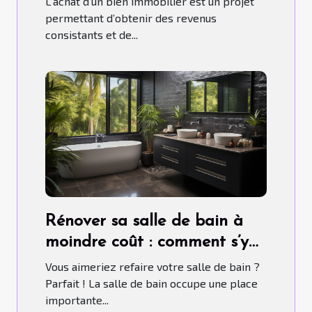
L’achat d’un bien immobilier est un projet
permettant d’obtenir des revenus
consistants et de...
Rénover sa salle de bain à
moindre coût : comment s’y
prendre ?
Vous aimeriez refaire votre salle de bain ?
Parfait ! La salle de bain occupe une place
importante...